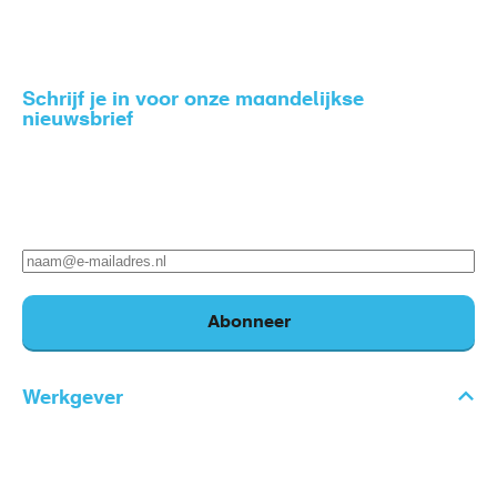
Schrijf je in voor onze maandelijkse
nieuwsbrief
Zo blijf je op de hoogte van het nieuws rondom gezond
en veilig werken.
E-
mailadres
Abonneer
Werkgever
Voet
Thema's
Diensten
main
Keuringen