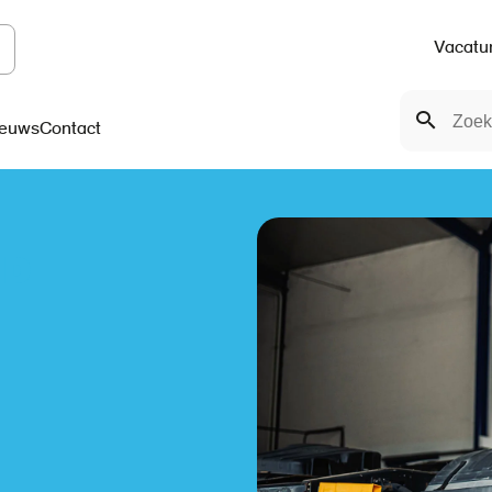
Vacatu
Top
Zoeken
navigation
Zoeken
euws
Contact
ND