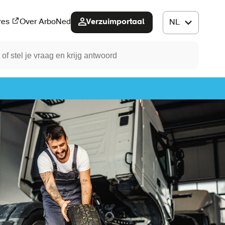
Verzuimportaal
res
Over ArboNed