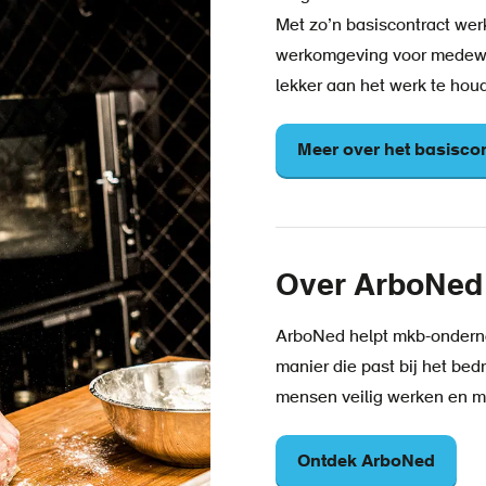
Met zo’n basiscontract wer
werkomgeving voor medewe
lekker aan het werk te hou
Meer over het basisco
Over ArboNed
ArboNed helpt mkb-onderne
manier die past bij het bed
mensen veilig werken en me
Ontdek ArboNed