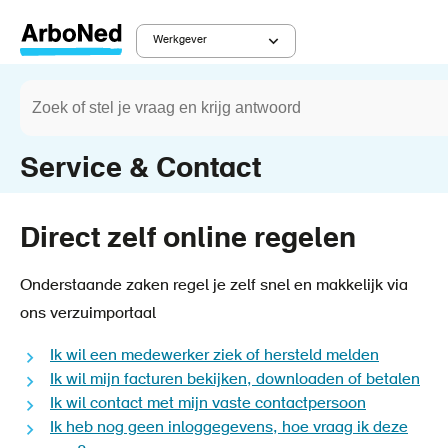
Overslaan
en
Werkgever
Main
naar
Zoeken
de
Werkgever
Kruimelpad
navigation
inhoud
gaan
Service & Contact
Direct zelf online regelen
Onderstaande zaken regel je zelf snel en makkelijk via
ons verzuimportaal
Ik wil een medewerker ziek of hersteld melden
Ik wil mijn facturen bekijken, downloaden of betalen
Ik wil contact met mijn vaste contactpersoon
Ik heb nog geen inloggegevens, hoe vraag ik deze