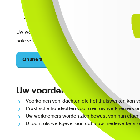
Werkdruk: regelmogelijkheden, pieken, dalen.
Werkomgeving: verlichting, geluid.
Werktijden: pauzes, beweging, ontspanning, werk
Uw werknemer krijgt het besproken advies gemaild door 
nalezen en direct toepassen.
Online thuiswerkplek-check afsluiten
Uw voordelen
Voorkomen van klachten die het thuiswerken kan v
Praktische handvatten voor u en uw werknemers om 
Uw werknemers worden zich bewust van hun eigen 
U toont als werkgever aan dat u uw medewerkers zo 