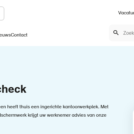
Vacatu
Top
Zoeken
navigation
Zoeken
euws
Contact
check
en heeft thuis een ingerichte kantoorwerkplek. Met
ldschermwerk krijgt uw werknemer advies van onze