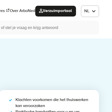
Verzuimportaal
res
Over ArboNed
Klachten voorkomen die het thuiswerken
kan veroorzaken