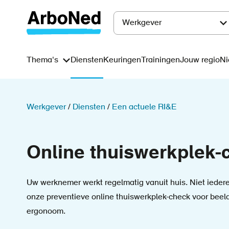
Overslaan
en
Werkgever
Main
naar
de
navigation
Thema's
Diensten
Keuringen
Trainingen
Jouw regio
Ni
Main
inhoud
gaan
navigation
Kruimelpad
Werkgever
Diensten
Een actuele RI&E
Online thuiswerkplek-
Uw werknemer werkt regelmatig vanuit huis. Niet iedere
onze preventieve online thuiswerkplek-check voor bee
ergonoom.