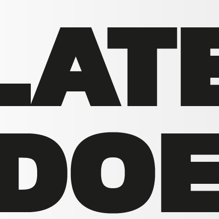
ne thuiswerkplek-check
huiswerkplek. Hij geeft gerichte adviezen om de werkplek
en. Hij bespreekt eventuele klachten die door de
 specifieke vragen van uw werknemer. De check gaat
ouding. De ergonoom bespreekt bijvoorbeeld ook het ritme
sche richtlijnen en normen. Het advies van de ergonoom
klachten. Voor werknemers met lichamelijke klachten is de
or een
werkplekonderzoek
afsluiten dat op kantoor of thuis
bord, muis, extra's.