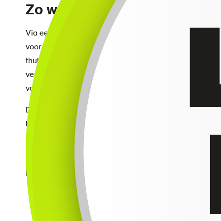
Zo werkt de preventieve onli
Via een videogesprek kijkt een ergonoom mee naar de t
voor beeldschermwerk thuis zo goed mogelijk in te richt
thuiswerkplek zouden kunnen ontstaan en beantwoordt
verder dan alleen een ergonomisch verantwoorde werkh
van een werkdag thuis en werkdruk.
De online check is gebaseerd op de recentste ergonomi
behandelt houding, werkwijze en mogelijke risico’s op 
online thuiswerkplek-check niet geschikt. U kunt hiervo
kan plaatsvinden.
Dit komt er tijdens de check aan bod:
Werkplek: stoel, bureau, beeldscherm(en), toetsen
Werkhouding: zitten, staan, afwisseling.