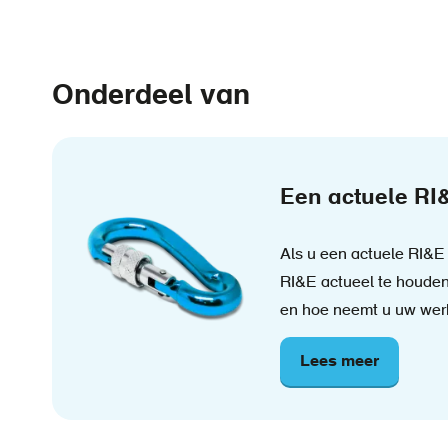
Onderdeel van
Een actuele RI
Als u een actuele RI&E h
RI&E actueel te houden
en hoe neemt u uw wer
Lees meer
over
Een
actuele
RI&E