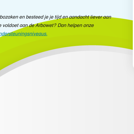
ozaken en besteed je je tijd en aandacht liever aan
 je voldoet aan de Arbowet? Dan helpen onze
ndersteuningsniveaus.
orkomt verzuim
iet iedereen heeft thuis een ingerichte kantoorwerkplek.
 beeldschermwerk krijgt uw werknemer advies van onze
o goed mogelijk inrichten, ook als hij geen ingerichte
hten bij uw werknemer door het
thuiswerken
voorkomen.