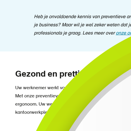
Heb je onvoldoende kennis van preventieve arb
je business? Maar wil je wel zeker weten dat
professionals je graag. Lees meer over
onze o
Gezond en prettig werken vo
Uw werknemer werkt voor een langere tijd vanuit huis. N
Met onze preventieve online thuiswerkplek-check voor
ergonoom. Uw werknemer kan zijn thuiswerkplek daarna z
kantoorwerkplek heeft. Zo kunt u nek- en schouderklac