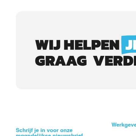
Call
to
actions
Werkgeve
Schrijf je in voor onze
Voet