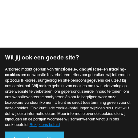
Vacatures
Over ArboNed
Voet
Verzuimportaal
top
Privacyreglement
navigatie
Voet
Algemene voorwaarden
Wil jij ook een goede site?
Disclaimer
navigatie
ArboNed maakt gebruik van
functionele
-,
analytische
- en
tracking-
Klachtenprocedure
cookies
om de website te verbeteren. Hiervoor gebruiken wij informatie
op zoals IP-adres, surfgedrag en alle persoonsgegevens die u zelf bij
Cookies
ons achterlaat. Wij maken gebruik van cookies om uw surfervaring op
onze website te verbeteren, om gepersonaliseerde inhoud te tonen, om
ons websiteverkeer te analyseren én om te begrijpen waar onze
bezoekers vandaan komen. U kunt nu direct toestemming geven voor al
Officieel kennispartner van
deze cookies. Ook kunt u de cookie-instellingen wijzigen als u niet wilt
MKB Nederland
dat wij deze informatie delen. Meer informatie over de cookies die wij
bijhouden en de partijen waarmee wij samenwerken vindt u in ons
Meer over MKB Nederland
cookiebeleid.
Bekijk ons beleid