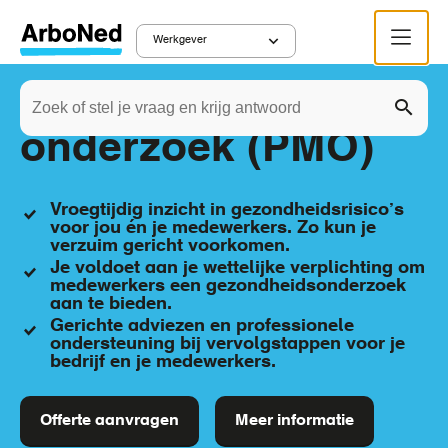
Overslaan
Menu
en
Werkgever
Main
naar
Zoeken
de
Preventief medisch
navigation
Zoek
inhoud
onderzoek (PMO)
gaan
Vroegtijdig inzicht in gezondheidsrisico’s
voor jou én je medewerkers. Zo kun je
verzuim gericht voorkomen.
Je voldoet aan je wettelijke verplichting om
medewerkers een gezondheidsonderzoek
aan te bieden.
Gerichte adviezen en professionele
ondersteuning bij vervolgstappen voor je
bedrijf en je medewerkers.
Offerte aanvragen
Meer informatie