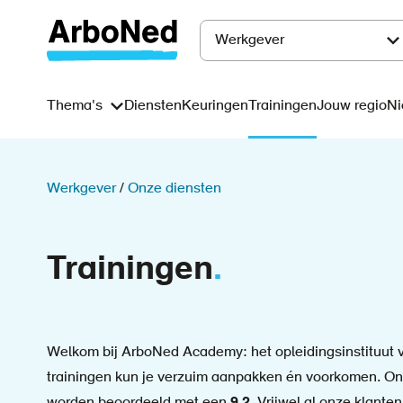
Overslaan
en
Werkgever
Main
naar
de
navigation
Thema's
Diensten
Keuringen
Trainingen
Jouw regio
Ni
Main
inhoud
gaan
navigation
Kruimelpad
Werkgever
Onze diensten
Trainingen
Welkom bij ArboNed Academy: het opleidingsinstituut v
trainingen kun je verzuim aanpakken én voorkomen. O