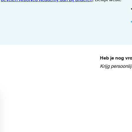
n
bevelen ArboNed Academy aan bij anderen
. Bekijk welke
Heb je nog v
Krijg persoonli