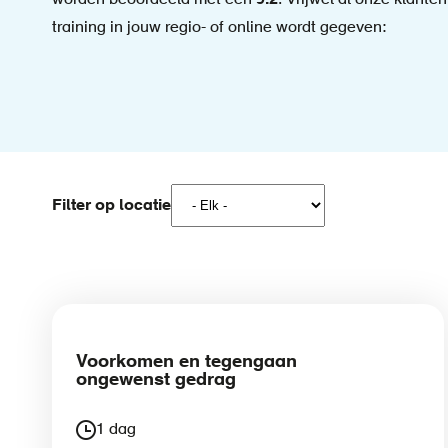
worden beoordeeld met een
9.2
. Vrijwel al onze klante
training in jouw regio- of online wordt gegeven:
Filter op locatie
Voorkomen en tegengaan
ongewenst gedrag
1 dag