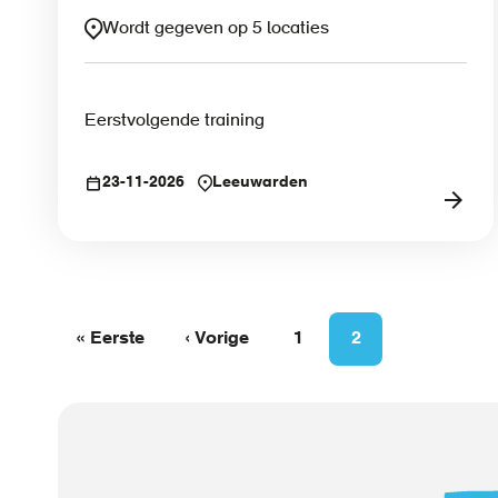
Wordt gegeven op 5 locaties
Eerstvolgende training
23-11-2026
Leeuwarden
Eerste
« Eerste
Vorige
‹ Vorige
Page
1
Page
2
Paginering
pagina
pagina
Call
to