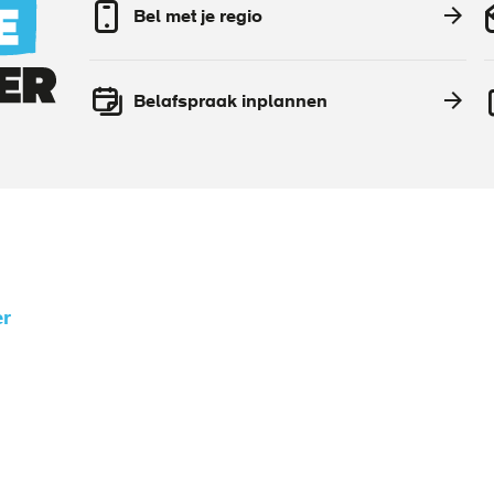
Bel met je regio
Belafspraak inplannen
r
's
en
gen
tion
ngen
egio