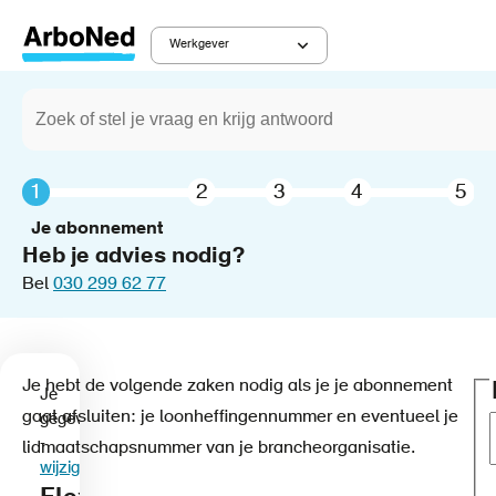
Overslaan
en
Werkgever
Main
naar
Zoeken
de
navigation
Je abonnement
inhoud
gaan
Je abonnement
Heb je advies nodig?
Bel
030 299 62 77
Je hebt de volgende zaken nodig als je je abonnement
Je
gaat afsluiten: je loonheffingennummer en eventueel je
gegevens
-
lidmaatschapsnummer van je brancheorganisatie.
wijzigen