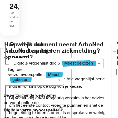
24,50
Per
werknemer
per
jaar
Hoe wil je dat
Op welk moment neemt ArboNed
ArboNed contact
contact op bij een ziekmelding?
opneemt?
Digitale vragenlijst dag 5
Meest gekozen
Digitale
verzuimvoorspeller
Meest
Je werknemer ontvangt de digitale vragenlijst per e-
gekozen
mail en/of sms op de dag van je keuze.
De verzuimende werknemer
Bij veelvuldig en/of langdurig verzuim is het advies
ontvangt online de
om het eerste contact vroeg te plannen en snel de
Digitale verzuimvoorspeller
.
begeleiding te laten starten. Is er sprake van weinig
met het verzoek deze ingevuld te