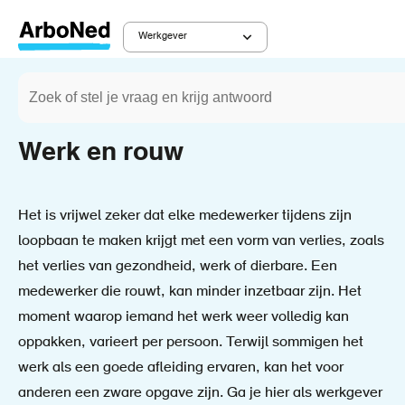
Overslaan
en
Werkgever
Main
naar
Zoeken
de
Werkgever
Diensten
Kruimelpad
navigation
inhoud
gaan
Werk en rouw
Het is vrijwel zeker dat elke medewerker tijdens zijn
loopbaan te maken krijgt met een vorm van verlies, zoals
het verlies van gezondheid, werk of dierbare. Een
medewerker die rouwt, kan minder inzetbaar zijn. Het
moment waarop iemand het werk weer volledig kan
oppakken, varieert per persoon. Terwijl sommigen het
werk als een goede afleiding ervaren, kan het voor
anderen een zware opgave zijn. Ga je hier als werkgever