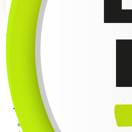
Zo werkt het
De ergonoom bespreekt met de medewerker de
aanleiding van het onderzoek en de huidige
werkomstandigheden. Daarna beoordeelt hij de
werkplek aan de hand van Europese normen en de
meest recente ergonomische inzichten.
De medewerker leert hoe hij de werkplek correct
kan instellen.
Daarnaast is er aandacht voor andere factoren die
fysieke klachten kunnen veroorzaken, zoals
langdurig zitten en de werkhouding.