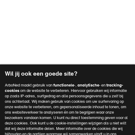
Wil jij ook een goede site?
ArboNed maakt gebruik van
functionele
-,
analytische
- en
tracking-
cookies
om de website te verbeteren. Hiervoor gebruiken wij informatie
op zoals IP-adres, surfgedrag en alle persoonsgegevens die u zelf bij
ons achterlaat. Wij maken gebruik van cookies om uw surfervaring op
onze website te verbeteren, om gepersonaliseerde inhoud te tonen, om
ons websiteverkeer te analyseren én om te begrijpen waar onze
bezoekers vandaan komen. U kunt nu direct toestemming geven voor al
deze cookies. Ook kunt u de cookie-instellingen wijzigen als u niet wilt
dat wij deze informatie delen. Meer informatie over de cookies die wij
bijhouden en de partijen waarmee wij samenwerken vindt u in ons