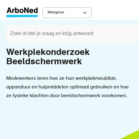
Overslaan
en
Werkgever
Main
naar
Zoeken
de
Werkgever
Diensten
Kruimelpad
navigation
inhoud
gaan
Werkplekonderzoek
Beeldschermwerk
Medewerkers leren hoe ze hun werkplekmeubilair,
apparatuur en hulpmiddelen optimaal gebruiken en hoe
ze fysieke klachten door beeldschermwerk voorkomen.