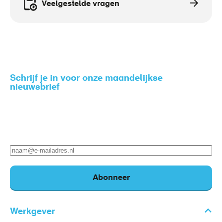
Veelgestelde vragen
Schrijf je in voor onze maandelijkse
nieuwsbrief
Zo blijf je op de hoogte van het nieuws rondom gezond
en veilig werken.
E-
mailadres
Abonneer
Werkgever