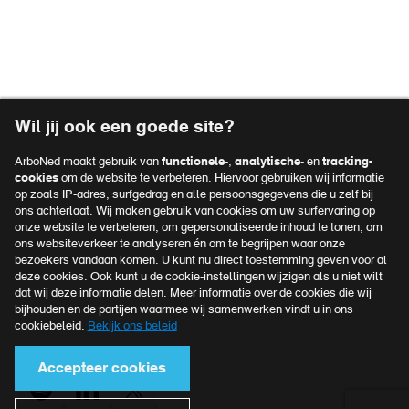
Vacatures
Over ArboNed
Voet
Verzuimportaal
top
Privacyreglement
navigatie
Voet
Algemene voorwaarden
Wil jij ook een goede site?
Disclaimer
navigatie
ArboNed maakt gebruik van
functionele
-,
analytische
- en
tracking-
Klachtenprocedure
cookies
om de website te verbeteren. Hiervoor gebruiken wij informatie
op zoals IP-adres, surfgedrag en alle persoonsgegevens die u zelf bij
Cookies
ons achterlaat. Wij maken gebruik van cookies om uw surfervaring op
onze website te verbeteren, om gepersonaliseerde inhoud te tonen, om
ons websiteverkeer te analyseren én om te begrijpen waar onze
bezoekers vandaan komen. U kunt nu direct toestemming geven voor al
Officieel kennispartner van
deze cookies. Ook kunt u de cookie-instellingen wijzigen als u niet wilt
MKB Nederland
dat wij deze informatie delen. Meer informatie over de cookies die wij
bijhouden en de partijen waarmee wij samenwerken vindt u in ons
Meer over MKB Nederland
cookiebeleid.
Bekijk ons beleid
Accepteer cookies
Voet