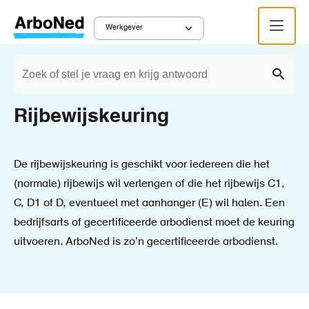
Overslaan
Menu
en
Werkgever
Main
naar
Zoeken
de
Werkgever
Keuringen
Kruimelpad
navigation
Zoek
inhoud
gaan
Rijbewijskeuring
De rijbewijskeuring is geschikt voor iedereen die het
(normale) rijbewijs wil verlengen of die het rijbewijs C1,
C, D1 of D, eventueel met aanhanger (E) wil halen. Een
bedrijfsarts of gecertificeerde arbodienst moet de keuring
uitvoeren. ArboNed is zo’n gecertificeerde arbodienst.