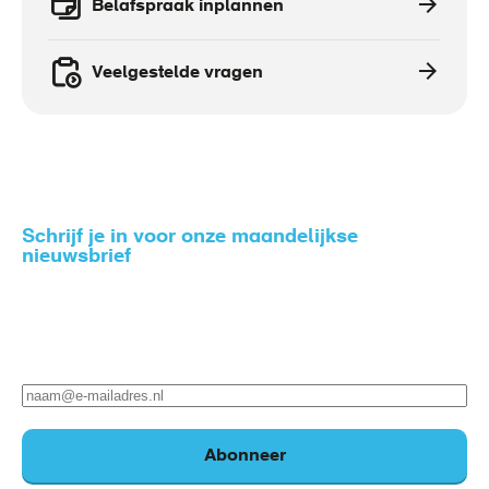
Belafspraak inplannen
Veelgestelde vragen
Schrijf je in voor onze maandelijkse
nieuwsbrief
Zo blijf je op de hoogte van het nieuws rondom gezond
en veilig werken.
E-
mailadres
Abonneer