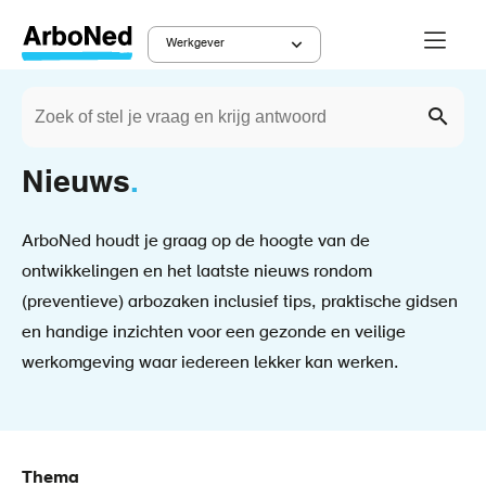
Overslaan
Menu
en
Werkgever
Main
naar
Zoeken
de
Werkgever
Kruimelpad
navigation
Zoek
inhoud
gaan
Nieuws
ArboNed houdt je graag op de hoogte van de
ontwikkelingen en het laatste nieuws rondom
(preventieve) arbozaken inclusief tips, praktische gidsen
en handige inzichten voor een gezonde en veilige
werkomgeving waar iedereen lekker kan werken.
Thema