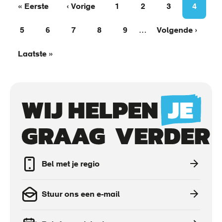
Eerste
« Eerste
Vorige
‹ Vorige
Page
1
Page
2
Page
3
Page
4
Paginering
pagina
Page
5
Page
6
pagina
Page
7
Page
8
Page
9
…
Volgende
Volgende ›
Laatste
Laatste »
pagina
pagina
Call
to
actions
Bel met je regio
Stuur ons een e-mail