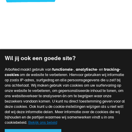
Vacatures
Over ArboNed
Voet
Verzuimportaal
top
Privacyreglement
navigatie
Voet
Algemene voorwaarden
Wil jij ook een goede site?
Disclaimer
navigatie
ArboNed maakt gebruik van
functionele
-,
analytische
- en
tracking-
Klachtenprocedure
cookies
om de website te verbeteren. Hiervoor gebruiken wij informatie
op zoals IP-adres, surfgedrag en alle persoonsgegevens die u zelf bij
Cookies
ons achterlaat. Wij maken gebruik van cookies om uw surfervaring op
onze website te verbeteren, om gepersonaliseerde inhoud te tonen, om
ons websiteverkeer te analyseren én om te begrijpen waar onze
bezoekers vandaan komen. U kunt nu direct toestemming geven voor al
Officieel kennispartner van
deze cookies. Ook kunt u de cookie-instellingen wijzigen als u niet wilt
MKB Nederland
dat wij deze informatie delen. Meer informatie over de cookies die wij
bijhouden en de partijen waarmee wij samenwerken vindt u in ons
Meer over MKB Nederland
cookiebeleid.
Bekijk ons beleid