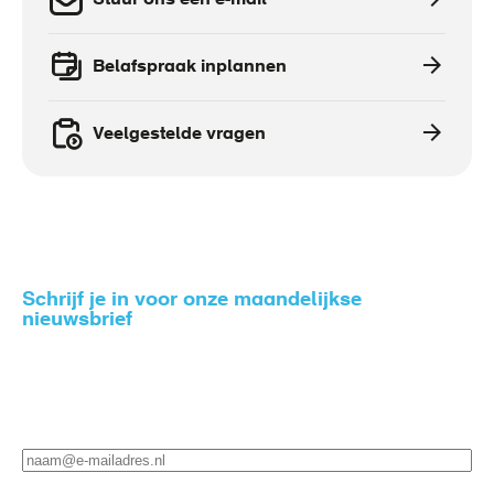
Stuur ons een e-mail
Belafspraak inplannen
Veelgestelde vragen
Schrijf je in voor onze maandelijkse
nieuwsbrief
Zo blijf je op de hoogte van het nieuws rondom gezond
en veilig werken.
E-
mailadres