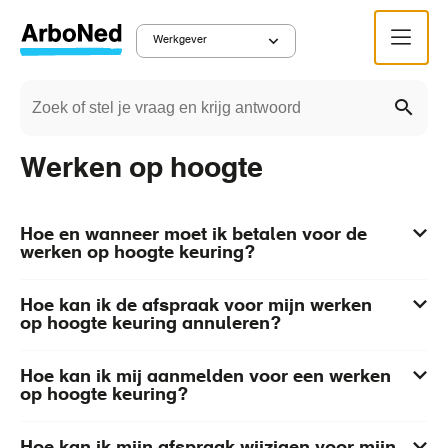
Overslaan
Menu
en
Werkgever
Main
naar
Zoeken
de
Werkgever
Veelgestelde vragen
Kruimelpad
navigation
Zoek
inhoud
gaan
Werken op hoogte
Hoe en wanneer moet ik betalen voor de
werken op hoogte keuring?
Hoe kan ik de afspraak voor mijn werken
op hoogte keuring annuleren?
Hoe kan ik mij aanmelden voor een werken
op hoogte keuring?