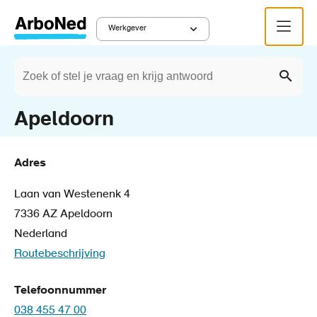
Overslaan
Menu
en
Werkgever
Main
naar
Zoeken
de
Werkgever
Zwolle
Kruimelpad
navigation
Zoek
inhoud
gaan
Apeldoorn
Adres
Laan van Westenenk 4
7336 AZ
Apeldoorn
Nederland
Routebeschrijving
Telefoonnummer
038 455 47 00