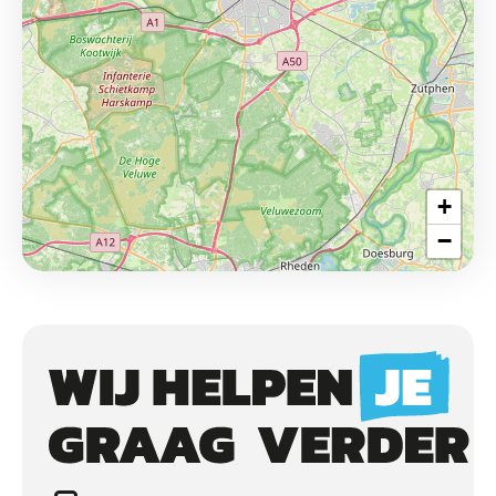
+
−
Call
to
actions