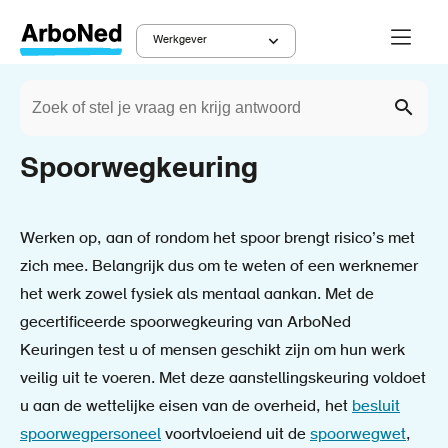
Overslaan
Menu
en
Werkgever
Main
naar
Zoeken
de
Werkgever
Diensten
Kruimelpad
navigation
Zoek
inhoud
gaan
Spoorwegkeuring
Werken op, aan of rondom het spoor brengt risico’s met
zich mee. Belangrijk dus om te weten of een werknemer
het werk zowel fysiek als mentaal aankan. Met de
gecertificeerde spoorwegkeuring van ArboNed
Keuringen test u of mensen geschikt zijn om hun werk
veilig uit te voeren. Met deze aanstellingskeuring voldoet
u aan de wettelijke eisen van de overheid, het
besluit
spoorwegpersoneel
voortvloeiend uit de
spoorwegwet
,