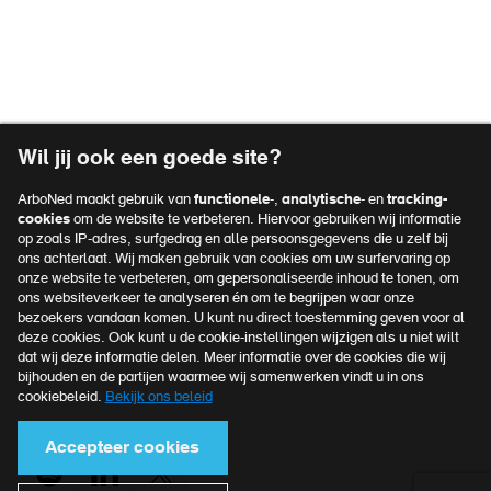
Vacatures
Over ArboNed
Voet
Verzuimportaal
top
Privacyreglement
navigatie
Voet
Algemene voorwaarden
Wil jij ook een goede site?
Disclaimer
navigatie
ArboNed maakt gebruik van
functionele
-,
analytische
- en
tracking-
Klachtenprocedure
cookies
om de website te verbeteren. Hiervoor gebruiken wij informatie
op zoals IP-adres, surfgedrag en alle persoonsgegevens die u zelf bij
Cookies
ons achterlaat. Wij maken gebruik van cookies om uw surfervaring op
onze website te verbeteren, om gepersonaliseerde inhoud te tonen, om
ons websiteverkeer te analyseren én om te begrijpen waar onze
bezoekers vandaan komen. U kunt nu direct toestemming geven voor al
Officieel kennispartner van
deze cookies. Ook kunt u de cookie-instellingen wijzigen als u niet wilt
MKB Nederland
dat wij deze informatie delen. Meer informatie over de cookies die wij
bijhouden en de partijen waarmee wij samenwerken vindt u in ons
Meer over MKB Nederland
cookiebeleid.
Bekijk ons beleid
Accepteer cookies
Voet