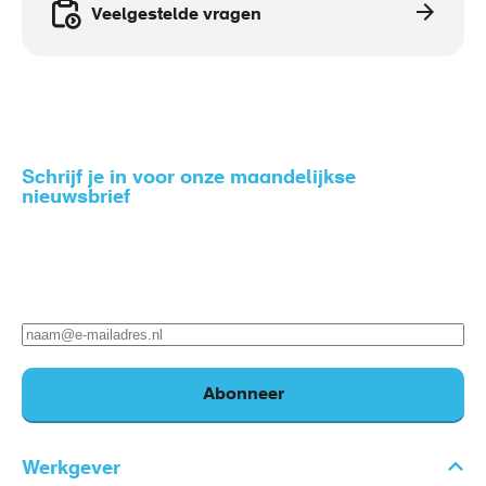
Veelgestelde vragen
Schrijf je in voor onze maandelijkse
nieuwsbrief
Zo blijf je op de hoogte van het nieuws rondom gezond
en veilig werken.
E-
mailadres
Abonneer
Werkgever