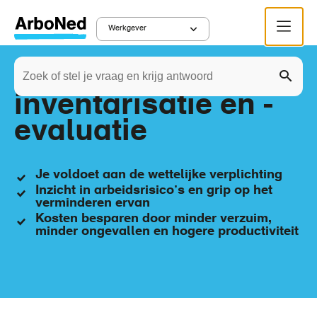
Overslaan
Menu
en
Werkgever
Main
naar
Zoeken
de
Risico-
navigation
Zoek
inhoud
inventarisatie en -
gaan
evaluatie
Je voldoet aan de wettelijke verplichting
Inzicht in arbeidsrisico’s en grip op het
verminderen ervan
Kosten besparen door minder verzuim,
minder ongevallen en hogere productiviteit