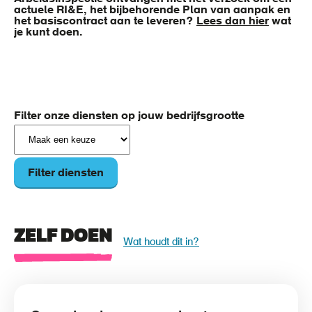
actuele RI&E, het bijbehorende Plan van aanpak en
het basiscontract aan te leveren?
Lees dan hier
wat
je kunt doen.
Filter onze diensten op jouw bedrijfsgrootte
Filter diensten
ZELF DOEN
Wat houdt dit in?