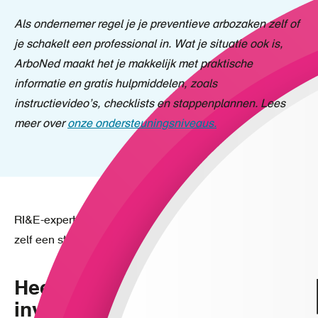
Als ondernemer regel je je preventieve arbozaken zelf of
je schakelt een professional in. Wat je situatie ook is,
ArboNed maakt het je makkelijk met praktische
informatie en gratis hulpmiddelen, zoals
instructievideo’s, checklists en stappenplannen. Lees
meer over
onze ondersteuningsniveaus.
RI&E-expert Ad van Zundert legt u in 5 minuten uit hoe u
zelf een start kunt maken met uw branche-RI&E:
Heeft u vragen over de Risico-
inventarisatie en -evaluatie