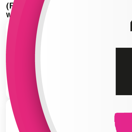
(RI&E)?
Wij helpen u graag verder.
Bel ons
030 299 62 77
Maandag t/m vrijdag 08:30 - 17:00 uur.
E-mail ons