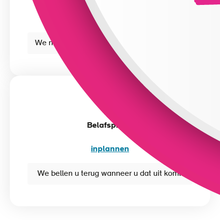
sales@arboned.nl
We nemen binnen 24 uur contact met u op.
Belafspraak
inplannen
We bellen u terug wanneer u dat uit komt.