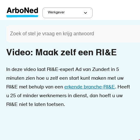
Overslaan
en
Werkgever
Main
naar
Zoeken
de
Werkgever
Diensten
Kruimelpad
navigation
inhoud
gaan
Video: Maak zelf een RI&E
In deze video laat RI&E-expert Ad van Zundert in 5
minuten zien hoe u zelf een start kunt maken met uw
RI&E met behulp van een
erkende branche-RI&E
. Heeft
u 25 of minder werknemers in dienst, dan hoeft u uw
RI&E niet te laten toetsen.