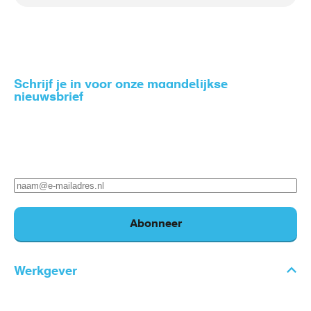
Schrijf je in voor onze maandelijkse
nieuwsbrief
Zo blijf je op de hoogte van het nieuws rondom gezond
en veilig werken.
E-
mailadres
Abonneer
Werkgever
Voet
Thema's