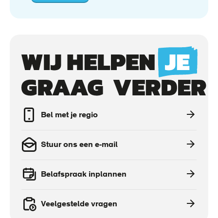
Risico-
inventarisatie
en
-
evaluatie
Call
to
actions
Bel met je regio
Stuur ons een e-mail
Belafspraak inplannen
Veelgestelde vragen