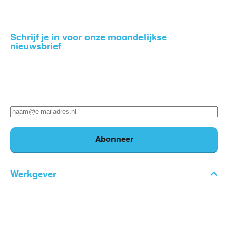
Schrijf je in voor onze maandelijkse
nieuwsbrief
Zo blijf je op de hoogte van het nieuws rondom gezond
en veilig werken.
E-
mailadres
Abonneer
Werkgever
Voet
Thema's
Diensten
main
Keuringen