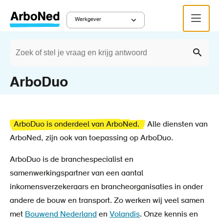
Overslaan
Menu
en
Werkgever
Main
naar
Zoeken
de
Werkgever
Onze diensten
Verzuimabonnementen
Kruimelpad
navigation
Zoek
inhoud
gaan
ArboDuo
ArboDuo is onderdeel van ArboNed.
Alle diensten van
ArboNed, zijn ook van toepassing op ArboDuo.
ArboDuo is de branchespecialist en
samenwerkingspartner van een aantal
inkomensverzekeraars en brancheorganisaties in onder
andere de bouw en transport. Zo werken wij veel samen
met
Bouwend Nederland
en
Volandis
. Onze kennis en