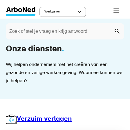
Overslaan
Menu
en
Werkgever
Main
naar
Zoeken
de
Werkgever
Kruimelpad
navigation
Zoek
inhoud
gaan
Onze diensten
Wij helpen ondernemers met het creëren van een
gezonde en veilige werkomgeving. Waarmee kunnen we
je helpen?
Verzuim verlagen