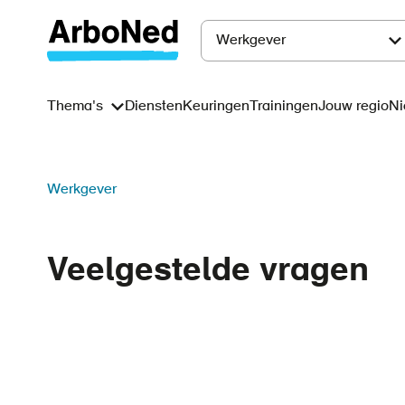
Overslaan
en
Werkgever
Main
naar
de
navigation
Thema's
Diensten
Keuringen
Trainingen
Jouw regio
Ni
Main
inhoud
gaan
navigation
Kruimelpad
Werkgever
Veelgestelde vragen