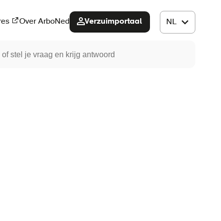
Verzuimportaal
res
Over ArboNed