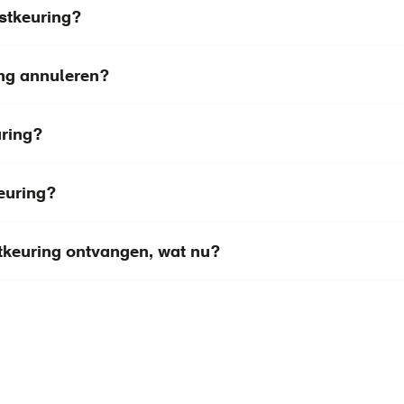
stkeuring?
ing annuleren?
uring?
euring?
stkeuring ontvangen, wat nu?