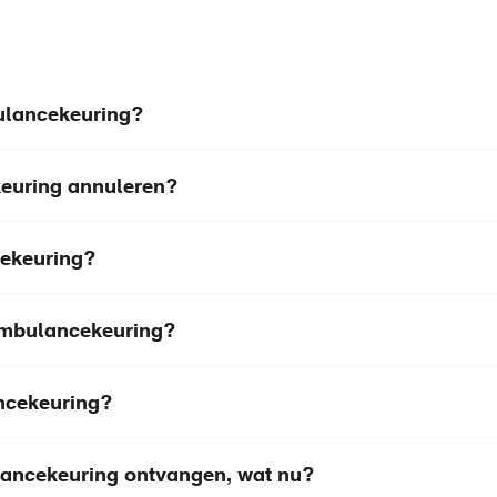
ulancekeuring?
keuring annuleren?
cekeuring?
 ambulancekeuring?
ancekeuring?
lancekeuring ontvangen, wat nu?