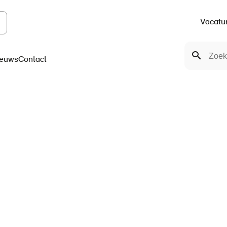
Vacatu
Top
Zoeken
navigation
Zoeken
euws
Contact